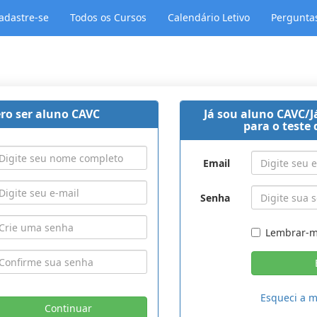
adastre-se
Todos os Cursos
Calendário Letivo
Pergunta
ro ser aluno CAVC
Já sou aluno CAVC/J
para o teste 
Email
Senha
Lembrar-
Esqueci a 