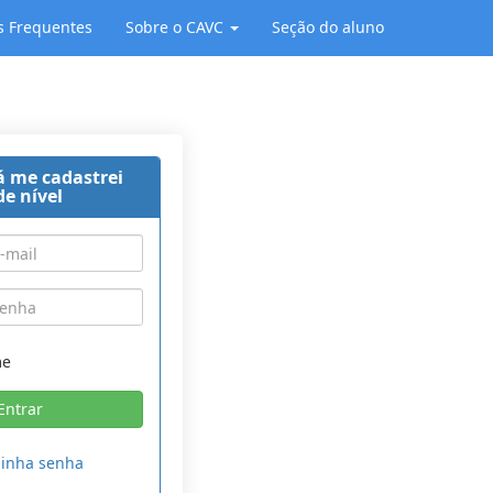
s Frequentes
Sobre o CAVC
Seção do aluno
á me cadastrei
de nível
me
minha senha