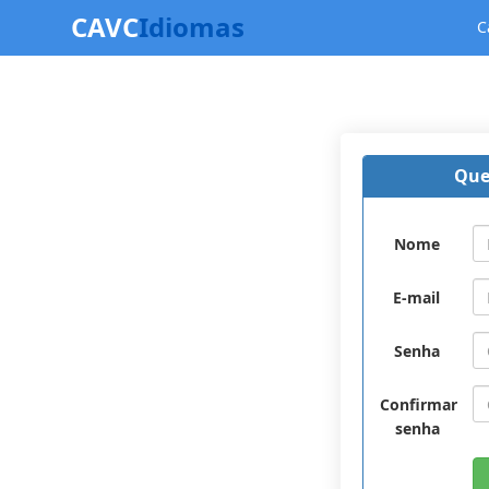
CAVC
Idiomas
C
Que
Nome
E-mail
Senha
Confirmar
senha