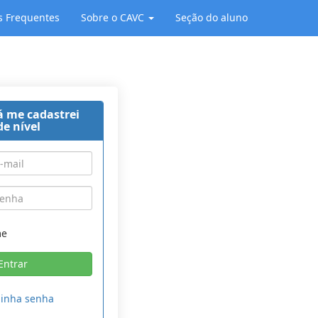
s Frequentes
Sobre o CAVC
Seção do aluno
á me cadastrei
de nível
me
minha senha