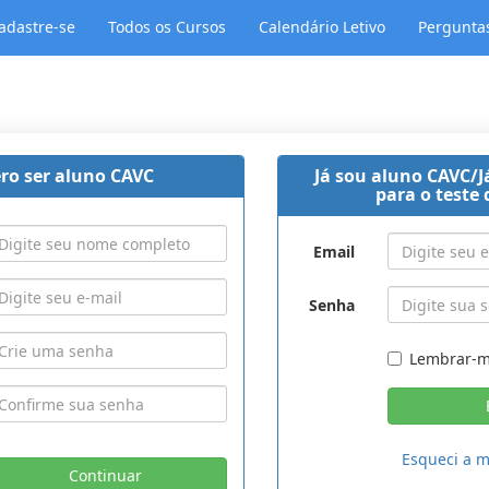
adastre-se
Todos os Cursos
Calendário Letivo
Pergunta
ro ser aluno CAVC
Já sou aluno CAVC/J
para o teste 
Email
Senha
Lembrar-
Esqueci a 