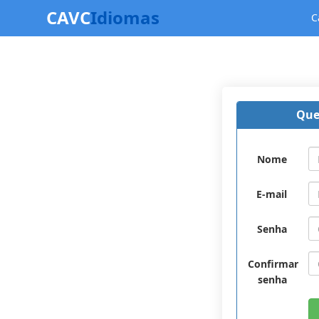
CAVC
Idiomas
C
Que
Nome
E-mail
Senha
Confirmar
senha